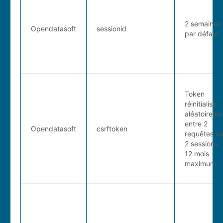
2 semaines
Opendatasoft
sessionid
par défaut
Token
réinitialisé
aléatoireme
entre 2
Opendatasoft
csrftoken
requêtes o
2 sessions.
12 mois
maximum.